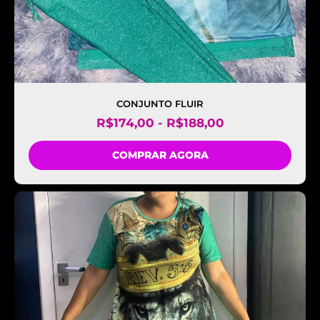
CONJUNTO FLUIR
R$
174,00
-
R$
188,00
COMPRAR AGORA