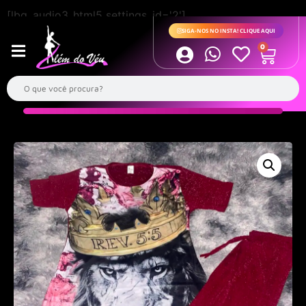
[lbg_audio3_html5 settings_id='2']
SIGA-NOS NO INSTA! CLIQUE AQUI
0