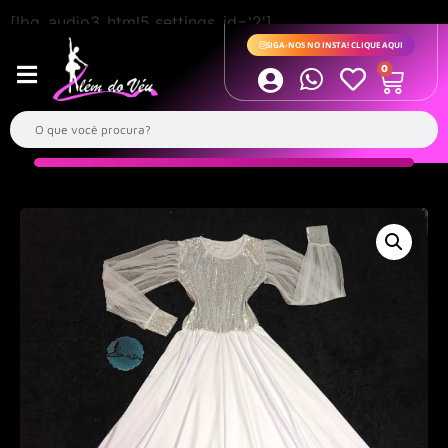
[lbg_audio3_html5 settings_id='2']
SIGA-NOS NO INSTA! CLIQUE AQUI
0