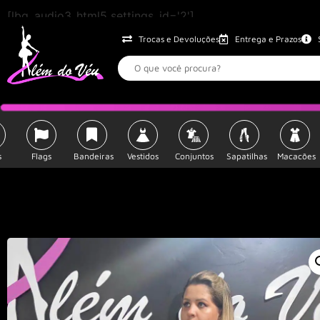
[lbg_audio3_html5 settings_id='2']
Trocas e Devoluções
Entrega e Prazos
s
Flags
Bandeiras
Vestidos
Conjuntos
Sapatilhas
Macacões