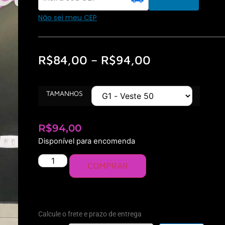
Não sei meu CEP
R$
84,00
–
R$
94,00
TAMANHOS
R$
94,00
Disponível para encomenda
COMPRAR
Calcule o frete e prazo de entrega