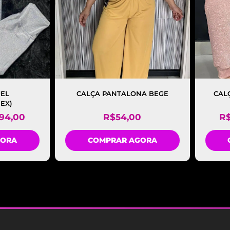
UEL
CALÇA PANTALONA BEGE
CAL
EX)
94,00
R$
54,00
R
GORA
COMPRAR AGORA