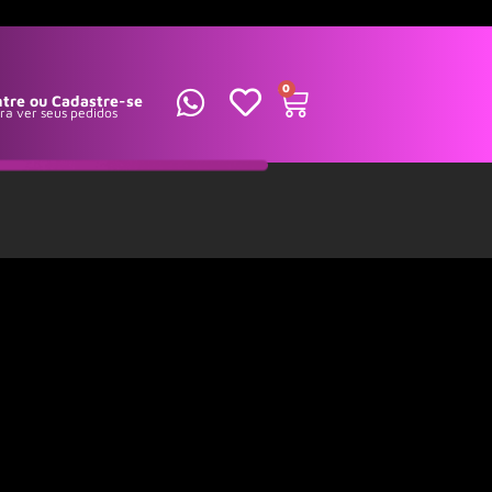
0
ntre ou Cadastre-se
ra ver seus pedidos